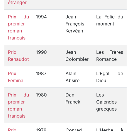
étranger
Prix du
1994
Jean-
La Folie du
premier
François
moment
roman
Kervéan
français
Prix
1990
Jean
Les Frères
Renaudot
Colombier
Romance
Prix
1987
Alain
L'Egal de
Femina
Absire
Dieu
Prix du
1980
Dan
Les
premier
Franck
Calendes
roman
grecques
français
Prix
1978
Conrad
L'Herbe à