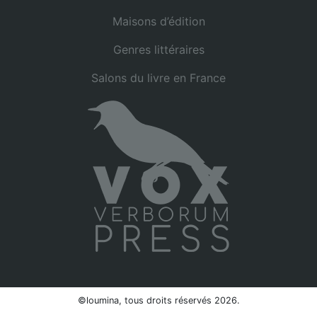
Maisons d’édition
Genres littéraires
Salons du livre en France
©loumina, tous droits réservés 2026.