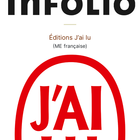
Éditions J’ai lu
(ME française)