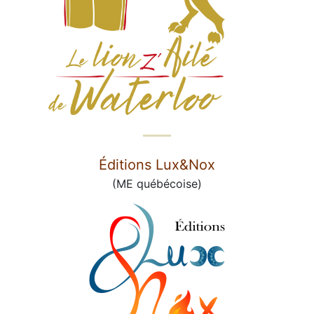
Éditions Lux&Nox
(ME québécoise)