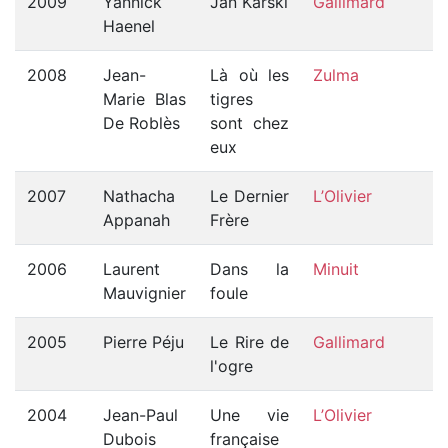
2009
Yannick
Jan Karski
Gallimard
Haenel
2008
Jean-
Là où les
Zulma
Marie Blas
tigres
De Roblès
sont chez
eux
2007
Nathacha
Le Dernier
L’Olivier
Appanah
Frère
2006
Laurent
Dans la
Minuit
Mauvignier
foule
2005
Pierre Péju
Le Rire de
Gallimard
l'ogre
2004
Jean-Paul
Une vie
L’Olivier
Dubois
française