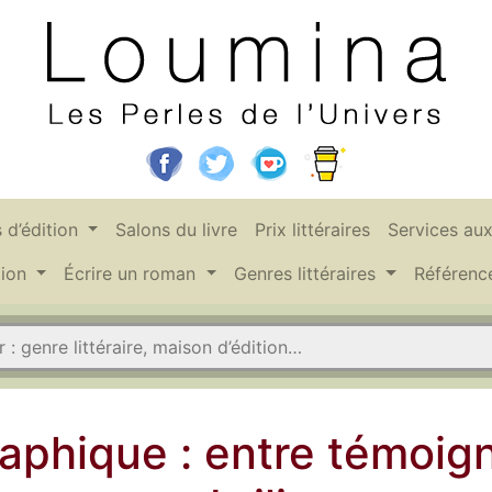
 d’édition
Salons du livre
Prix littéraires
Services au
tion
Écrire un roman
Genres littéraires
Référen
phique : entre témoig