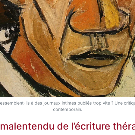
essemblent-ils à des journaux intimes publiés trop vite ? Une critiq
contemporain.
malentendu de l’écriture thé