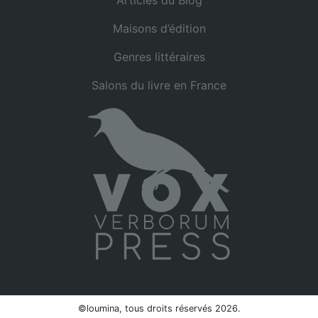
Maisons d’édition
Genres littéraires
Salons du livre en France
©loumina, tous droits réservés 2026.