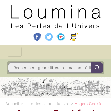
Accueil
>
Liste des salons du livre
>
Angers Geekfest