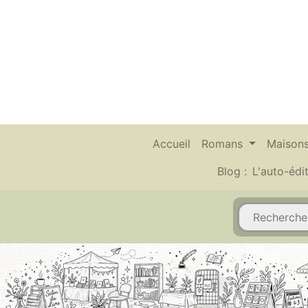
Accueil
Romans
Maisons
Blog :
L'auto-édi