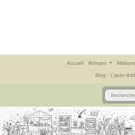
Accueil
Romans
Maisons
Blog :
L'auto-édi