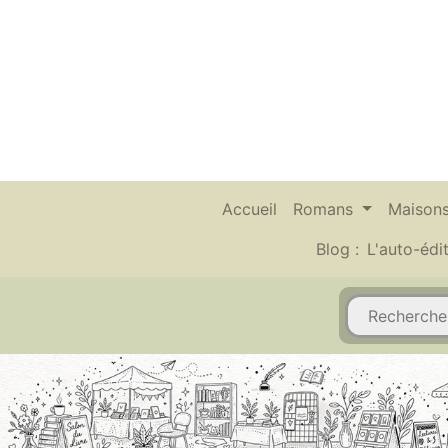
Accueil
Romans
Maisons
Blog :
L'auto-édi