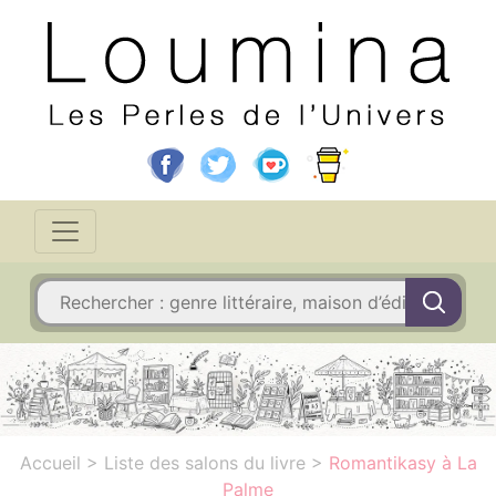
Accueil
>
Liste des salons du livre
>
Romantikasy à La
Palme