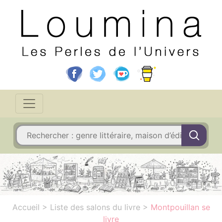
Accueil
>
Liste des salons du livre
>
Montpouillan se
livre