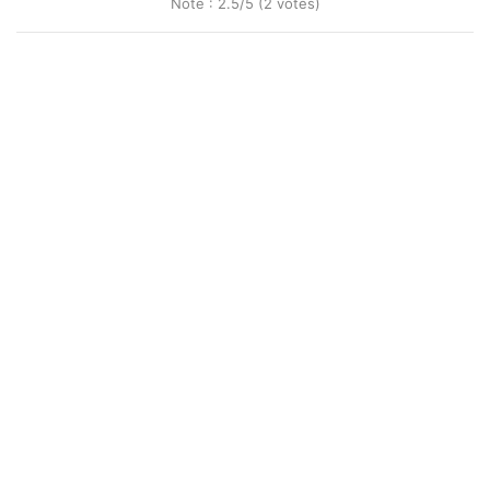
Note : 2.5/5 (2 votes)